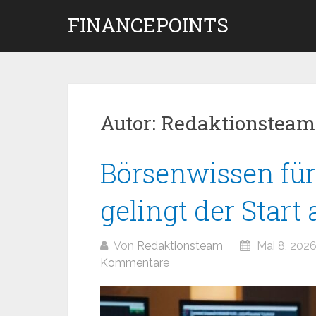
Zum
FINANCEPOINTS
Inhalt
springen
Autor:
Redaktionsteam
Beitragsnavigation
Börsenwissen für
gelingt der Start
Von
Redaktionsteam
Mai 8, 202
Kommentare