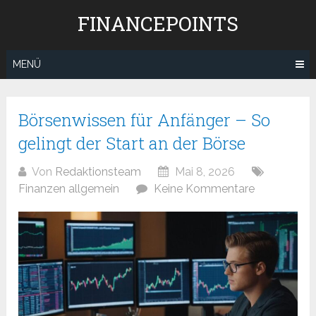
Zum
FINANCEPOINTS
Inhalt
springen
MENÜ
Beitragsnavigation
Börsenwissen für Anfänger – So
gelingt der Start an der Börse
Von
Redaktionsteam
Mai 8, 2026
Finanzen allgemein
Keine Kommentare