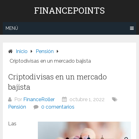
Saltar
FINANCEPOINTS
al
contenido
MENÚ
Inicio
Pensión
Criptodivisas en un mercado bajista
Criptodivisas en un mercado
bajista
Por
FinanceRoller
octubre 1, 2022
Pensión
0 comentarios
Las